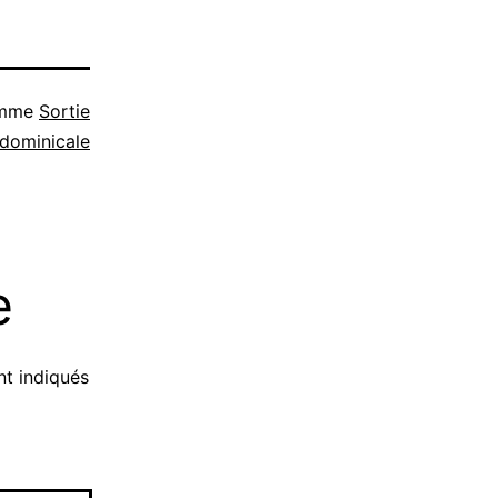
omme
Sortie
dominicale
e
t indiqués