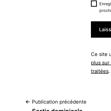
Enreg
proch
Ce site 
plus sur
traitées
.
Navigation
Publication précédente