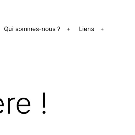
Qui sommes-nous ?
Liens
vrir
Ouvrir
Ouvrir
le
le
enu
menu
menu
re !