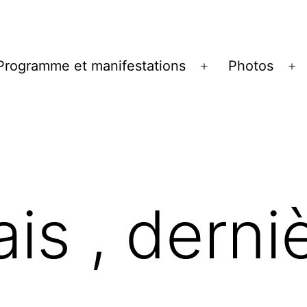
Programme et manifestations
Photos
ir
Ouvrir
Ou
le
le
u
menu
m
is , derniè