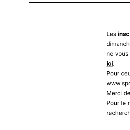
Les
insc
dimanch
ne vous 
ici
.
Pour ceu
www.spo
Merci de
Pour le 
recherch