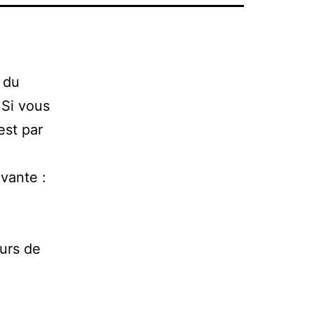
du
 Si vous
est par
ivante :
eurs de