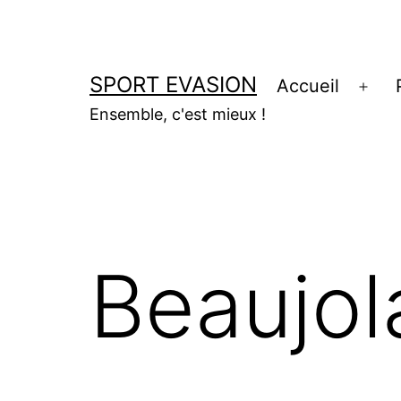
Aller
au
contenu
SPORT EVASION
Accueil
Ouvr
Ensemble, c'est mieux !
le
men
Beaujola