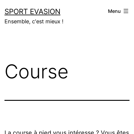
Aller
SPORT EVASION
Menu
au
Ensemble, c'est mieux !
contenu
Course
La course à pied vous intéresse ? Vous êtes