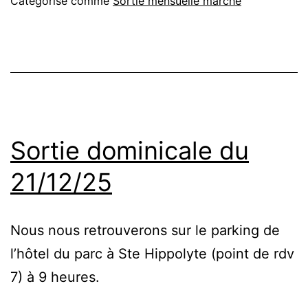
Sainte
Catégorisé comme
Sortie mensuelle marche
Odile
Sortie dominicale du
21/12/25
Nous nous retrouverons sur le parking de
l’hôtel du parc à Ste Hippolyte (point de rdv
7) à 9 heures.