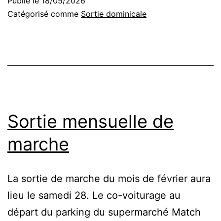
Publié le
18/05/2026
du
Catégorisé comme
Sortie dominicale
29/05/26
Sortie mensuelle de
marche
La sortie de marche du mois de février aura
lieu le samedi 28. Le co-voiturage au
départ du parking du supermarché Match