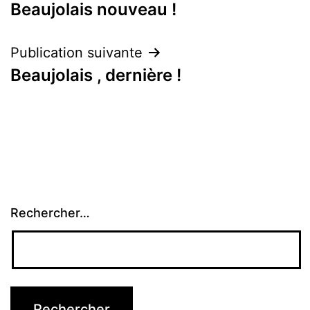
Beaujolais nouveau !
de
l’article
Publication suivante
Beaujolais , dernière !
Rechercher…