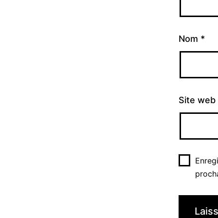
Nom
*
Site web
Enreg
proch