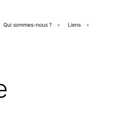
Qui sommes-nous ?
Liens
vrir
Ouvrir
Ouvrir
le
le
enu
menu
menu
e