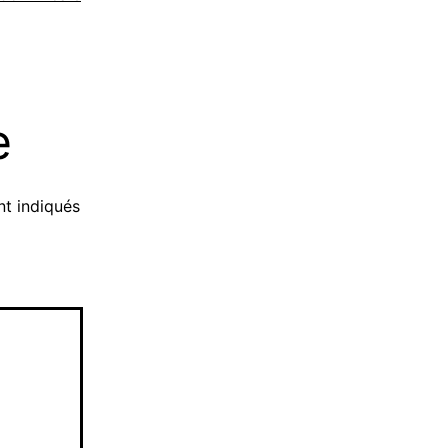
e
t indiqués