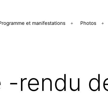
Programme et manifestations
Photos
ir
Ouvrir
Ou
le
le
u
menu
m
 -rendu d