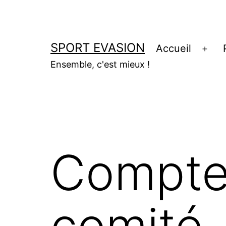
Aller
au
contenu
SPORT EVASION
Accueil
Ouvr
Ensemble, c'est mieux !
le
men
Compte
comité