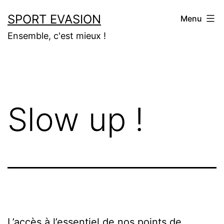
Aller
SPORT EVASION
Menu
au
Ensemble, c'est mieux !
contenu
Slow up !
L’accès à l’essentiel de nos points de