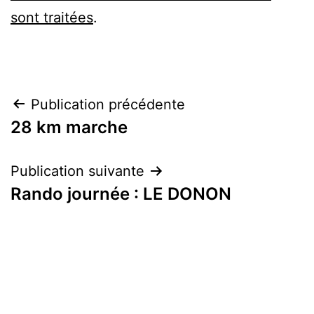
sont traitées
.
Navigation
Publication précédente
28 km marche
de
l’article
Publication suivante
Rando journée : LE DONON