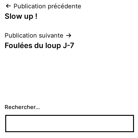
Navigation
Publication précédente
Slow up !
de
l’article
Publication suivante
Foulées du loup J-7
Rechercher…