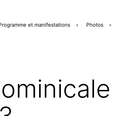
Programme et manifestations
Photos
ir
Ouvrir
Ou
le
le
u
menu
m
dominicale
23