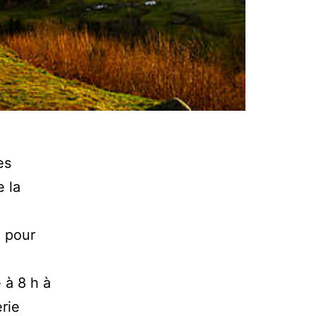
es
e la
 pour
 à 8 h à
erie