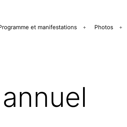
Programme et manifestations
Photos
ir
Ouvrir
Ou
le
le
u
menu
m
 annuel