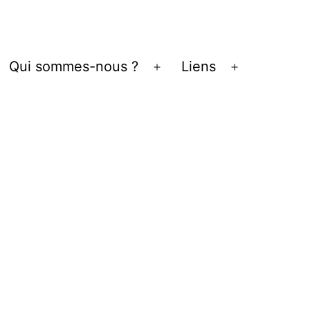
Qui sommes-nous ?
Liens
vrir
Ouvrir
Ouvrir
le
le
enu
menu
menu