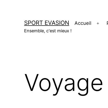
Aller
au
contenu
SPORT EVASION
Accueil
Ouvr
Ensemble, c'est mieux !
le
men
Voyage