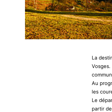
La desti
Vosges. 
commune
Au prog
les cour
Le dépar
partir de