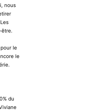
i, nous
tirer
 Les
-être.
 pour le
encore le
érie.
 50% du
Viviane