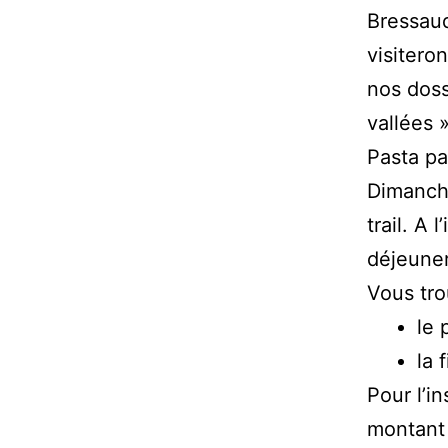
Bressaud
visitero
nos doss
vallées 
Pasta pa
Dimanche
trail. A
déjeuner
Vous tro
le 
la 
Pour l’i
montant 