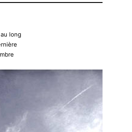
 au long
ernière
embre