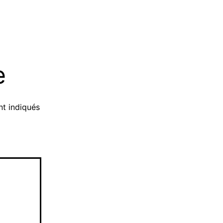
e
t indiqués