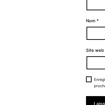
Nom
*
Site web
Enreg
proch