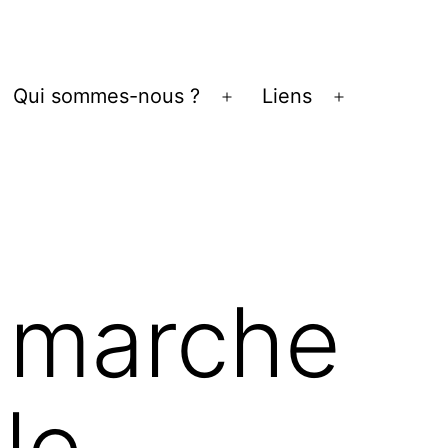
Qui sommes-nous ?
Liens
vrir
Ouvrir
Ouvrir
le
le
enu
menu
menu
a marche
le