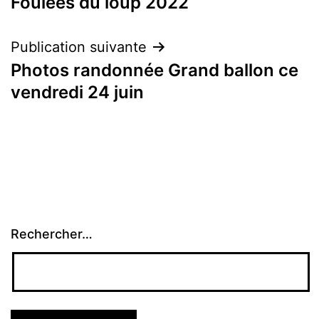
Foulées du loup 2022
de
l’article
Publication suivante
Photos randonnée Grand ballon ce
vendredi 24 juin
Rechercher…