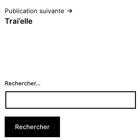
l’article
Publication suivante
Trai’elle
Rechercher…