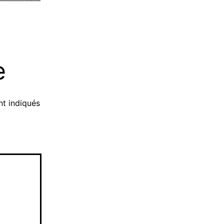
e
t indiqués