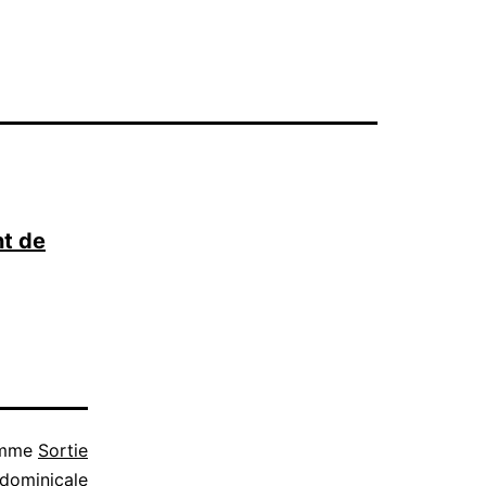
nt de
omme
Sortie
dominicale