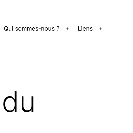
Qui sommes-nous ?
Liens
vrir
Ouvrir
Ouvrir
le
le
enu
menu
menu
 du