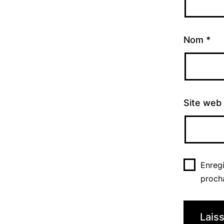
Nom
*
Site web
Enreg
proch