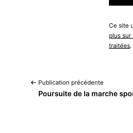
Ce site 
plus sur
traitées
.
Navigation
Publication précédente
Poursuite de la marche spo
de
l’article