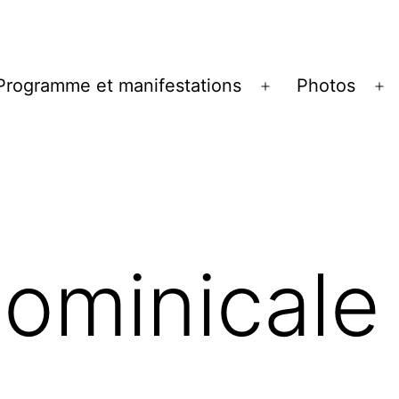
Programme et manifestations
Photos
ir
Ouvrir
Ou
le
le
u
menu
m
dominicale
3