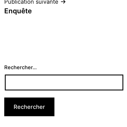
l’article
Publication suivante
Enquête
Rechercher…