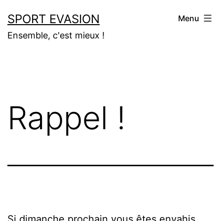
Aller
SPORT EVASION
Menu
au
Ensemble, c'est mieux !
contenu
Rappel !
Si dimanche prochain vous êtes envahis