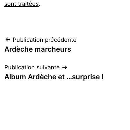
sont traitées
.
Navigation
Publication précédente
Ardèche marcheurs
de
l’article
Publication suivante
Album Ardèche et …surprise !