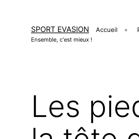
Aller
au
contenu
SPORT EVASION
Accueil
Ouvr
Ensemble, c'est mieux !
le
men
Les pie
la tête