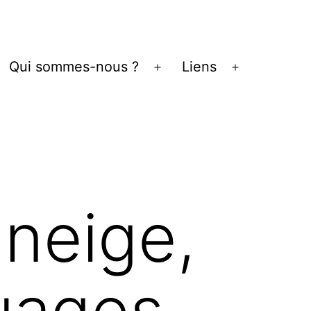
Qui sommes-nous ?
Liens
vrir
Ouvrir
Ouvrir
le
le
enu
menu
menu
 neige,
uages.