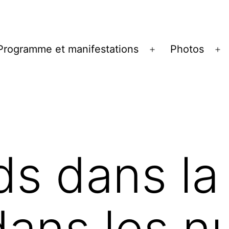
Programme et manifestations
Photos
ir
Ouvrir
Ou
le
le
u
menu
m
ds dans la
 dans les n